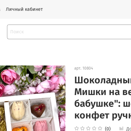
а
Личный кабинет
арт.
10804
Шоколадный 
Мишки на в
бабушке": ш
конфет руч
(0)
Д