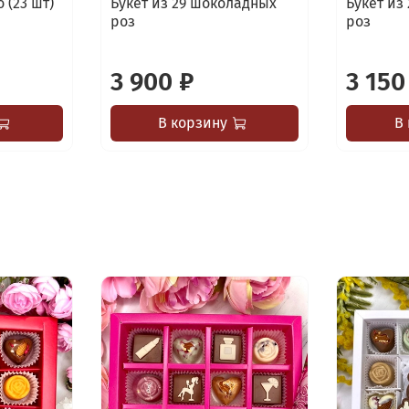
 (23 шт)
Букет из 29 шоколадных
Букет из
роз
роз
3 900 ₽
3 150
В корзину
В