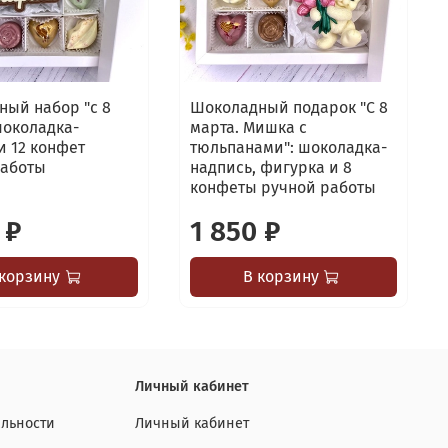
ый набор "с 8
Шоколадный подарок "С 8
шоколадка-
марта. Мишка с
и 12 конфет
тюльпанами": шоколадка-
работы
надпись, фигурка и 8
конфеты ручной работы
 ₽
1 850 ₽
 корзину
В корзину
Личный кабинет
льности
Личный кабинет