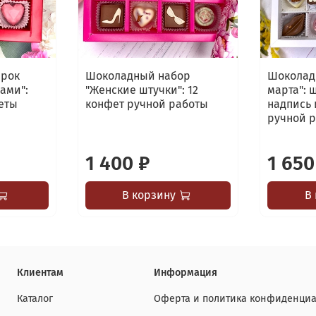
арок
Шоколадный набор
Шоколадн
ами":
"Женские штучки": 12
марта": 
еты
конфет ручной работы
надпись 
ручной 
1 400 ₽
1 650
В корзину
В
Клиентам
Информация
Каталог
Оферта и политика конфиденциа