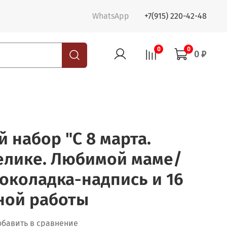
WhatsApp
+7(915) 220-42-48
0
0
0 ₽
набор "С 8 марта.
елике. Любимой маме/
околадка-надпись и 16
ной работы
обавить в сравнение