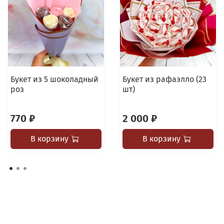
Букет из 5 шоколадный
Букет из рафаэлло (23
роз
шт)
770 ₽
2 000 ₽
В корзину
В корзину