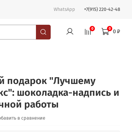
WhatsApp
+7(915) 220-42-48
0
0
0 ₽
 подарок "Лучшему
кс": шоколадка-надпись и
учной работы
обавить в сравнение