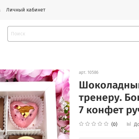
а
Личный кабинет
арт.
10586
Шоколадный
тренеру. Бо
7 конфет р
(0)
Д