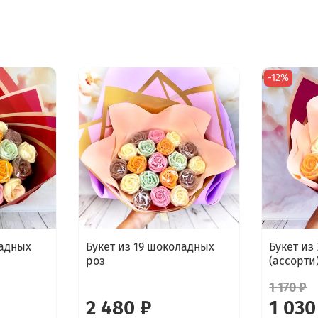
-12%
ладных
Букет из 19 шоколадных
Букет из
роз
(ассорти
1 170 ₽
2 480 ₽
1 030