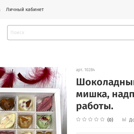
а
Личный кабинет
арт.
10284
Шоколадный
мишка, надп
работы.
(0)
Д