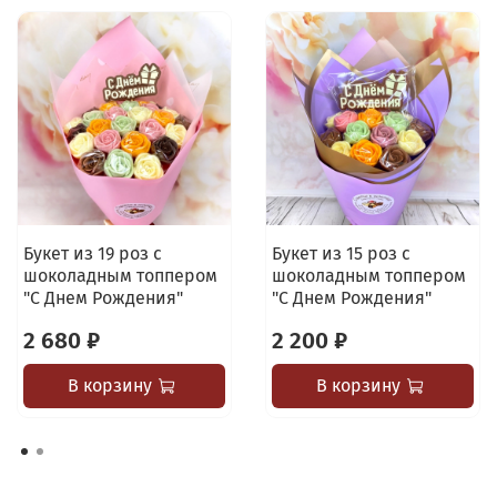
Букет из 19 роз с
Букет из 15 роз с
шоколадным топпером
шоколадным топпером
"С Днем Рождения"
"С Днем Рождения"
2 680 ₽
2 200 ₽
В корзину
В корзину