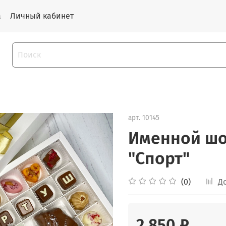
а
Личный кабинет
арт.
10145
Именной шо
"Спорт"
(0)
Д
2 850 ₽