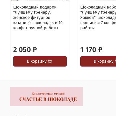
Шоколадный подарок
Шоколадный наб
"Лучшему тренеру:
"Лучшему тренеру
женское фигурное
Хоккей": шоколад
катание": шоколадка и 10
надпись и 7 конф
конфет ручной работы
работы
2 050 ₽
1 170 ₽
В корзину
В корзину