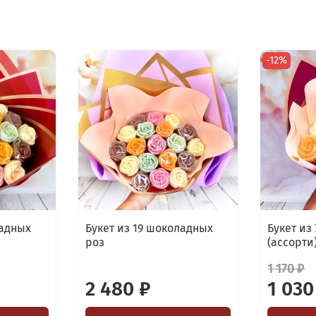
-12%
ладных
Букет из 19 шоколадных
Букет из
роз
(ассорти
1 170 ₽
2 480 ₽
1 030