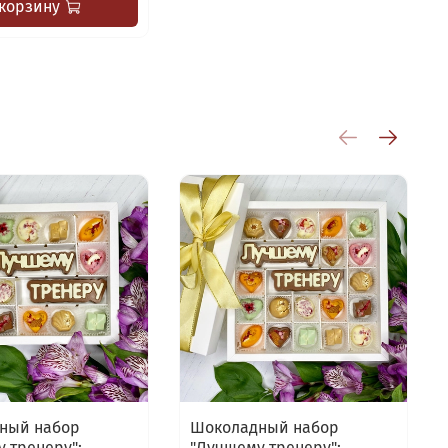
 корзину
ный набор
Шоколадный набор
 тренеру":
"Лучшему тренеру":