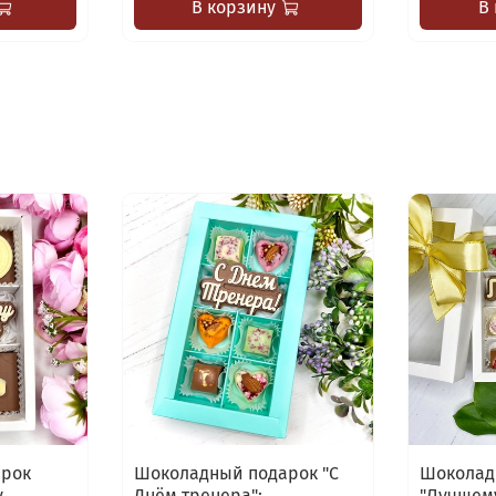
В корзину
В
арок
Шоколадный подарок "С
Шоколад
.
Днём тренера":
"Лучшему