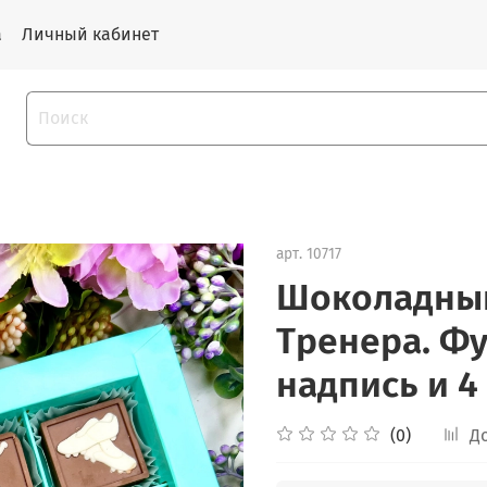
а
Личный кабинет
арт.
10717
Шоколадный
Тренера. Фу
надпись и 
(0)
Д