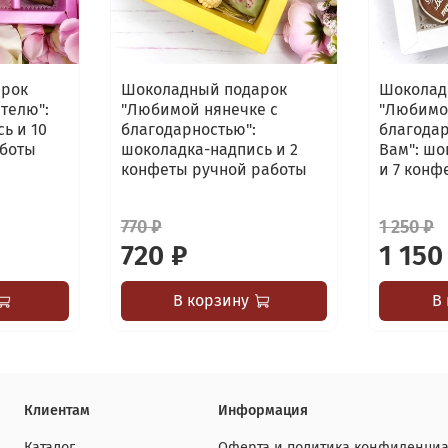
арок
Шоколадный подарок
Шоколад
телю":
"Любимой нянечке с
"Любимо
ь и 10
благодарностью":
благодар
аботы
шоколадка-надпись и 2
Вам": шо
конфеты ручной работы
и 7 конф
770 ₽
1 250 ₽
720 ₽
1 150
В корзину
В
Клиентам
Информация
Каталог
Оферта и политика конфиденциа