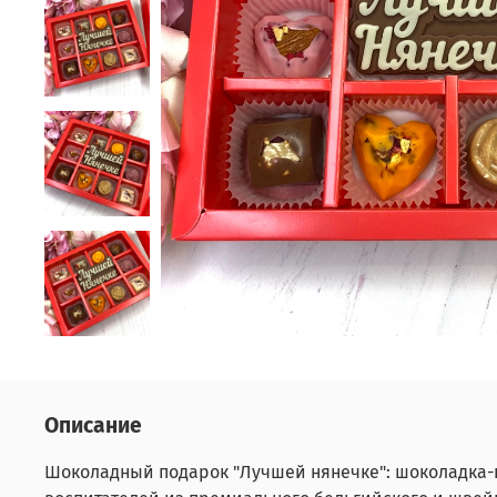
Описание
Шоколадный подарок "Лучшей нянечке": шоколадка-н