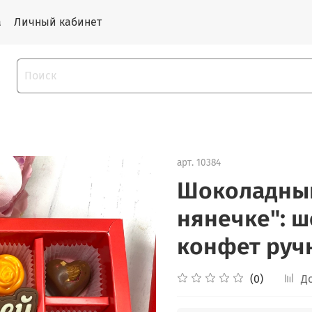
а
Личный кабинет
арт.
10384
Шоколадный
нянечке": ш
конфет руч
(0)
Д