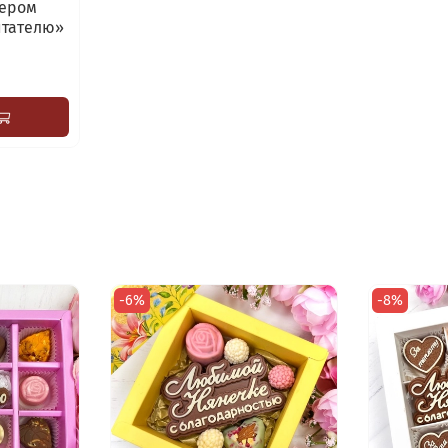
ером
тателю»
-6%
-8%