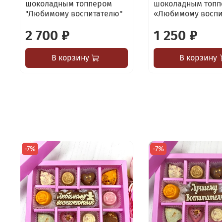
шоколадным топпером
шоколадным топп
"Любимому воспитателю"
«Любимому воспи
2 700 ₽
1 250 ₽
В корзину
В корзину
-7%
-7%