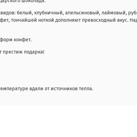
царского шоколада.
видов: белый, клубничный, апельсиновый, лаймовый, ру
ет, тончайшей ноткой дополняют превосходный вкус. Над
 форм конфет.
т престиж подарка!
емпературе вдали от источников тепла.