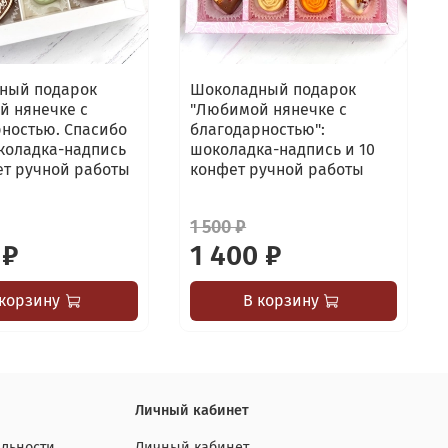
ный подарок
Шоколадный подарок
й нянечке с
"Любимой нянечке с
ностью. Спасибо
благодарностью":
коладка-надпись
шоколадка-надпись и 10
ет ручной работы
конфет ручной работы
1 500 ₽
 ₽
1 400 ₽
 корзину
В корзину
Личный кабинет
льности
Личный кабинет